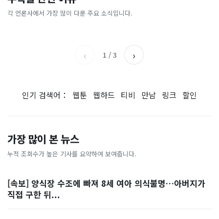
[날씨] 오늘 밤 또 내린다...내
파크골프 시장, 일제 독점 깨
간'을 샀다
국내증시 휴장에 개미들 안도,
륙 중심 최대 150mm
졌다...국산 53개 중소기업이
왜?
각 언론사에서 가장 많이 다룬 주요 소식입니다.
비즈워치
매일경제
시장 절반 차지
YTN
조선일보
‹
›
1
/
3
인기 검색어：
웹툰
웹하드
티비
만남
링크
할인
가장 많이 본 뉴스
누적 조회수가 높은 기사를 요약하여 보여줍니다.
[속보] 양식장 수조에 빠져 8세 여아 의식불명…아버지가
직접 구한 뒤...