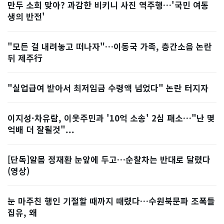
만두 소희 맞아? 과감한 비키니 사진 역주행…'국민 여동
생의 반전'
"모든 걸 내려놓고 떠나자"…이동국 가족, 층간소음 논란
뒤 제주行
"실업급여 받아서 최저임금 수령액 넘었다" 논란 터지자
이지성·차유람, 이웃주민과 '10억 소송' 2심 패소…"난 몇
억배 더 잘될것"...
[단독]알몸 정재환 눈앞에 두고…순찰차는 반대로 달렸다
(영상)
눈 마주친 행인 기절할 때까지 때렸다…수원북문파 조폭들
집유, 왜