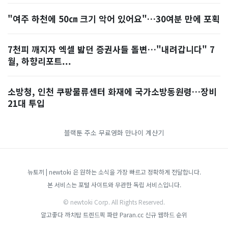
"여주 하천에 50㎝ 크기 악어 있어요"…30여분 만에 포획
7천피 깨지자 엑셀 밟던 증권사들 돌변…"내려갑니다" 7
월, 하향리포트...
소방청, 인천 쿠팡물류센터 화재에 국가소방동원령…장비
21대 투입
블랙툰 주소
무료영화
만나이 계산기
뉴토끼 | newtoki 은 원하는 소식을 가장 빠르고 정확하게 전달합니다.
본 서비스는 포털 사이트와 무관한 독립 서비스입니다.
© newtoki Corp. All Rights Reserved.
알고좋다
까치탑
트렌드픽
파란 Paran.cc
신규 웹하드 순위