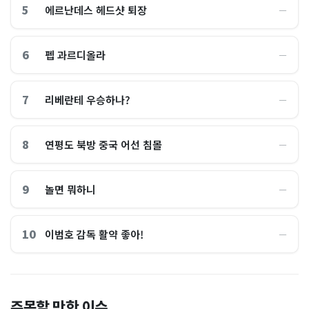
5
에르난데스 헤드샷 퇴장
―
6
펩 과르디올라
―
7
리베란테 우승하나?
―
8
연평도 북방 중국 어선 침몰
―
9
놀면 뭐하니
―
10
이범호 감독 활약 좋아!
―
홈플러스, 2000억원으로 '시
“제헌절이 코스피 살렸다”…
주목할 만한 이슈