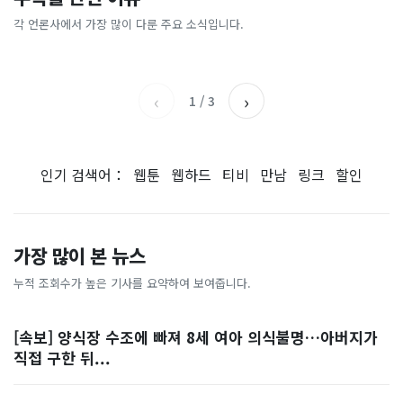
[날씨] 오늘 밤 또 내린다...내
파크골프 시장, 일제 독점 깨
간'을 샀다
국내증시 휴장에 개미들 안도,
륙 중심 최대 150mm
졌다...국산 53개 중소기업이
왜?
각 언론사에서 가장 많이 다룬 주요 소식입니다.
비즈워치
매일경제
시장 절반 차지
YTN
조선일보
‹
›
1
/
3
인기 검색어：
웹툰
웹하드
티비
만남
링크
할인
가장 많이 본 뉴스
누적 조회수가 높은 기사를 요약하여 보여줍니다.
[속보] 양식장 수조에 빠져 8세 여아 의식불명…아버지가
직접 구한 뒤...