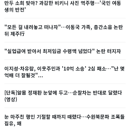
만두 소희 맞아? 과감한 비키니 사진 역주행…'국민 여동
생의 반전'
"모든 걸 내려놓고 떠나자"…이동국 가족, 층간소음 논란
뒤 제주行
"실업급여 받아서 최저임금 수령액 넘었다" 논란 터지자
이지성·차유람, 이웃주민과 '10억 소송' 2심 패소…"난 몇
억배 더 잘될것"...
[단독]알몸 정재환 눈앞에 두고…순찰차는 반대로 달렸다
(영상)
눈 마주친 행인 기절할 때까지 때렸다…수원북문파 조폭들
집유, 왜