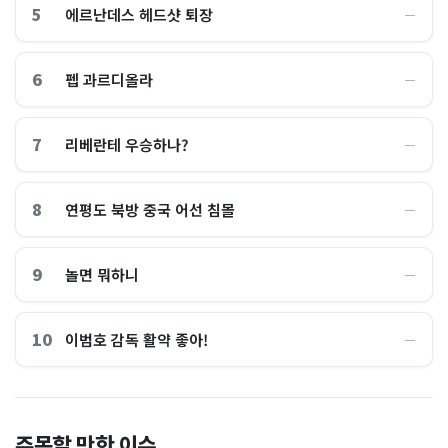
5
에르난데스 헤드샷 퇴장
―
6
펩 과르디올라
―
7
리베란테 우승하나?
―
8
연평도 북방 중국 어선 침몰
―
9
놀면 뭐하니
―
10
이범호 감독 활약 좋아!
―
홈플러스, 2000억원으로 '시
“제헌절이 코스피 살렸다”…
주목할 만한 이슈