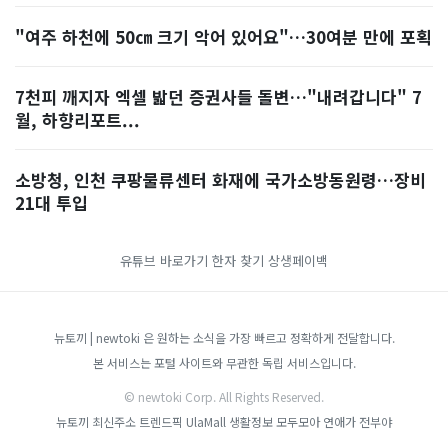
"여주 하천에 50㎝ 크기 악어 있어요"…30여분 만에 포획
7천피 깨지자 엑셀 밟던 증권사들 돌변…"내려갑니다" 7
월, 하향리포트...
소방청, 인천 쿠팡물류센터 화재에 국가소방동원령…장비
21대 투입
유튜브 바로가기
한자 찾기
상생페이백
뉴토끼 | newtoki 은 원하는 소식을 가장 빠르고 정확하게 전달합니다.
본 서비스는 포털 사이트와 무관한 독립 서비스입니다.
© newtoki Corp. All Rights Reserved.
뉴토끼 최신주소
트렌드픽
UlaMall
생활정보 모두모아
연애가 전부야