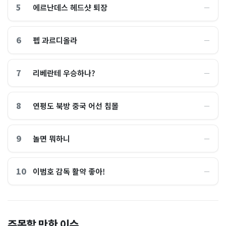
5
에르난데스 헤드샷 퇴장
―
6
펩 과르디올라
―
7
리베란테 우승하나?
―
8
연평도 북방 중국 어선 침몰
―
9
놀면 뭐하니
―
10
이범호 감독 활약 좋아!
―
홈플러스, 2000억원으로 '시
“제헌절이 코스피 살렸다”…
주목할 만한 이슈