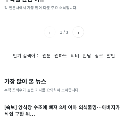
[날씨] 오늘 밤 또 내린다...내
파크골프 시장, 일제 독점 깨
간'을 샀다
국내증시 휴장에 개미들 안도,
륙 중심 최대 150mm
졌다...국산 53개 중소기업이
왜?
각 언론사에서 가장 많이 다룬 주요 소식입니다.
비즈워치
매일경제
시장 절반 차지
YTN
조선일보
‹
›
1
/
3
인기 검색어：
웹툰
웹하드
티비
만남
링크
할인
가장 많이 본 뉴스
누적 조회수가 높은 기사를 요약하여 보여줍니다.
[속보] 양식장 수조에 빠져 8세 여아 의식불명…아버지가
직접 구한 뒤...