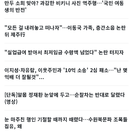
만두 소희 맞아? 과감한 비키니 사진 역주행…'국민 여동
생의 반전'
"모든 걸 내려놓고 떠나자"…이동국 가족, 층간소음 논란
뒤 제주行
"실업급여 받아서 최저임금 수령액 넘었다" 논란 터지자
이지성·차유람, 이웃주민과 '10억 소송' 2심 패소…"난 몇
억배 더 잘될것"...
[단독]알몸 정재환 눈앞에 두고…순찰차는 반대로 달렸다
(영상)
눈 마주친 행인 기절할 때까지 때렸다…수원북문파 조폭들
집유, 왜