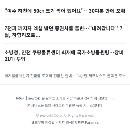
"여주 하천에 50㎝ 크기 악어 있어요"…30여분 만에 포획
7천피 깨지자 엑셀 밟던 증권사들 돌변…"내려갑니다" 7
월, 하향리포트...
소방청, 인천 쿠팡물류센터 화재에 국가소방동원령…장비
21대 투입
최저임금계산기
환급금 조회와 환급일 안내 - FAQ·팁·체크리스트
블랙툰 주소
뉴토끼 | newtoki 은 원하는 소식을 가장 빠르고 정확하게 전달합니다.
본 서비스는 포털 사이트와 무관한 독립 서비스입니다.
© newtoki Corp. All Rights Reserved.
웹도우미
케이팁
남지트
금융DB
파란 Paran.cc