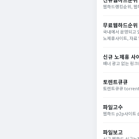
웹하드랭킹순위, 웹하드
무료웹하드순위
국내에서 운영되고 
노제휴사이트, 자료
드해보세요!
신규 노제휴 사
배너 광고 없는 링크
토렌트큐큐
토렌트큐큐 torren
파일고수
웹하드 p2p사이트 
파일보고
신규 웹하드 신규노