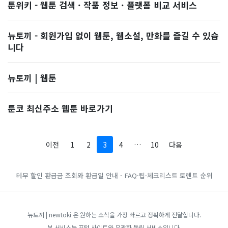
툰위키 - 웹툰 검색 · 작품 정보 · 플랫폼 비교 서비스
뉴토끼 - 회원가입 없이 웹툰, 웹소설, 만화를 즐길 수 있습
니다
뉴토끼 | 웹툰
툰코 최신주소 웹툰 바로가기
이전
1
2
3
4
…
10
다음
테무 할인
환급금 조회와 환급일 안내 - FAQ·팁·체크리스트
토렌트 순위
뉴토끼 | newtoki 은 원하는 소식을 가장 빠르고 정확하게 전달합니다.
본 서비스는 포털 사이트와 무관한 독립 서비스입니다.